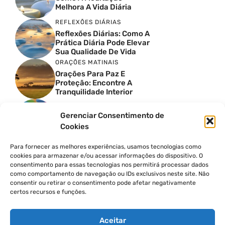
Melhora A Vida Diária
REFLEXÕES DIÁRIAS
Reflexões Diárias: Como A
Prática Diária Pode Elevar
Sua Qualidade De Vida
ORAÇÕES MATINAIS
Orações Para Paz E
Proteção: Encontre A
Tranquilidade Interior
MOMENTOS DE GRATIDÃO
Gerenciar Consentimento de
3 Técnicas De Gratidão
Cookies
Para Iniciantes
BENEFÍCIOS DA MEDITAÇÃO
Para fornecer as melhores experiências, usamos tecnologias como
Os Inúmeros Benefícios Da
cookies para armazenar e/ou acessar informações do dispositivo. O
Meditação Para A Saúde
consentimento para essas tecnologias nos permitirá processar dados
Mental
como comportamento de navegação ou IDs exclusivos neste site. Não
REFLEXÕES DIÁRIAS
consentir ou retirar o consentimento pode afetar negativamente
certos recursos e funções.
Como Iniciar Um Diário De
Reflexões: 5 Dicas
Essenciais
Aceitar