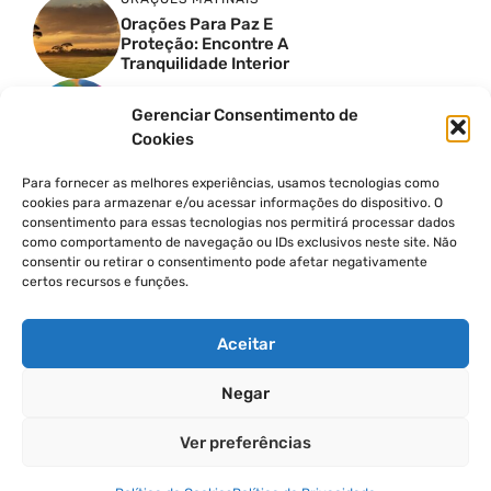
Orações Para Paz E
Proteção: Encontre A
Tranquilidade Interior
MOMENTOS DE GRATIDÃO
Gerenciar Consentimento de
3 Técnicas De Gratidão
Cookies
Para Iniciantes
BENEFÍCIOS DA MEDITAÇÃO
Para fornecer as melhores experiências, usamos tecnologias como
Os Inúmeros Benefícios Da
cookies para armazenar e/ou acessar informações do dispositivo. O
Meditação Para A Saúde
consentimento para essas tecnologias nos permitirá processar dados
Mental
como comportamento de navegação ou IDs exclusivos neste site. Não
REFLEXÕES DIÁRIAS
consentir ou retirar o consentimento pode afetar negativamente
certos recursos e funções.
Como Iniciar Um Diário De
Reflexões: 5 Dicas
Essenciais
Aceitar
Negar
© 2026
Ver preferências
POLÍTICA DE PRIVACIDADE
TERMOS DE USO