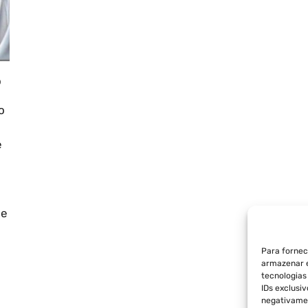
o
o
e
me
Para fornec
armazenar e
tecnologia
IDs exclusi
negativamen