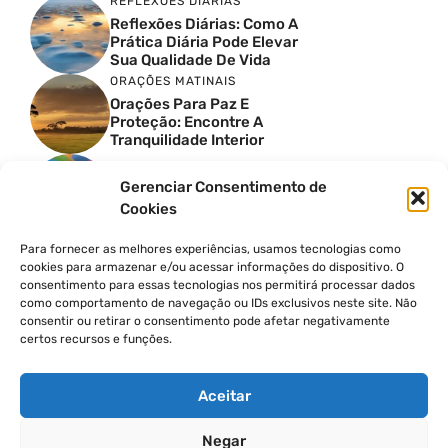
REFLEXÕES DIÁRIAS
Reflexões Diárias: Como A
Prática Diária Pode Elevar
Sua Qualidade De Vida
ORAÇÕES MATINAIS
Orações Para Paz E
Proteção: Encontre A
Tranquilidade Interior
MOMENTOS DE GRATIDÃO
Gerenciar Consentimento de
3 Técnicas De Gratidão
Cookies
Para Iniciantes
BENEFÍCIOS DA MEDITAÇÃO
Para fornecer as melhores experiências, usamos tecnologias como
Os Inúmeros Benefícios Da
cookies para armazenar e/ou acessar informações do dispositivo. O
Meditação Para A Saúde
consentimento para essas tecnologias nos permitirá processar dados
Mental
como comportamento de navegação ou IDs exclusivos neste site. Não
REFLEXÕES DIÁRIAS
consentir ou retirar o consentimento pode afetar negativamente
certos recursos e funções.
Como Iniciar Um Diário De
Reflexões: 5 Dicas
Essenciais
Aceitar
Negar